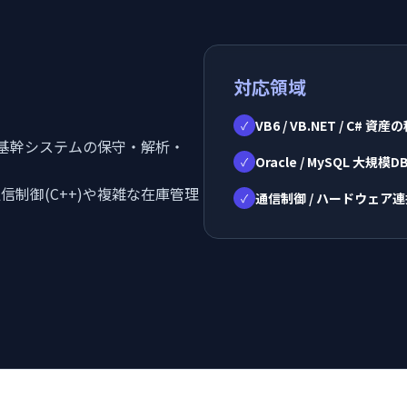
対応領域
VB6 / VB.NET / C# 
✓
している基幹システムの保守・解析・
Oracle / MySQL 大規
✓
信制御(C++)や複雑な在庫管理
通信制御 / ハードウェア
✓