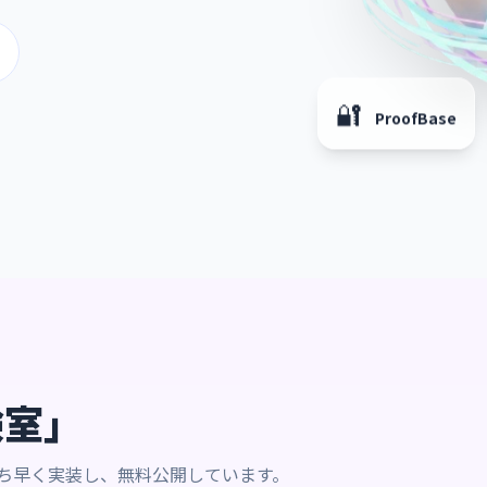
🔐
ProofBase
験室」
いち早く実装し、無料公開しています。