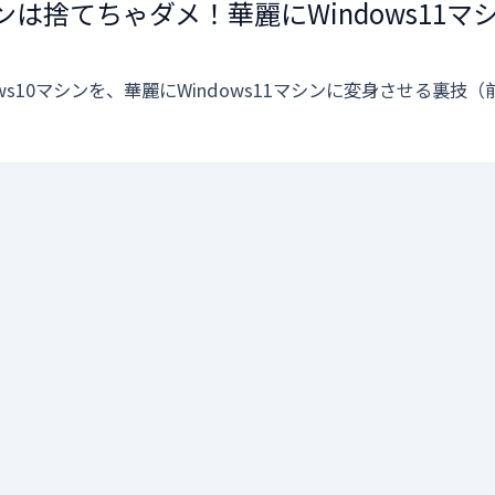
マシンは捨てちゃダメ！華麗にWindows11
）
ws10マシンを、華麗にWindows11マシンに変身させる裏技（