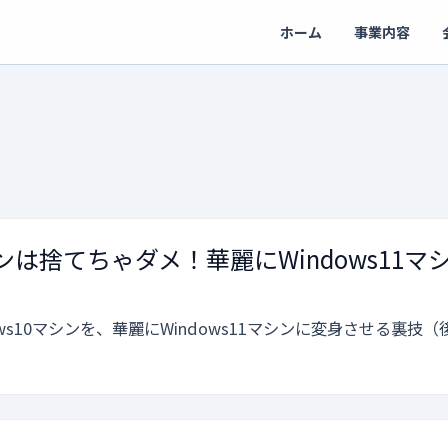
ホーム
事業内容
マシンは捨てちゃダメ！華麗にWindows11
）
ws10マシンを、華麗にWindows11マシンに変身させる裏技（