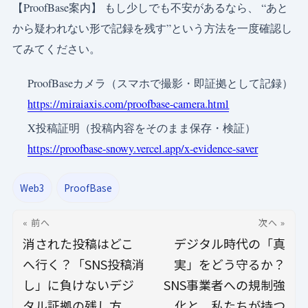
【ProofBase案内】 もし少しでも不安があるなら、 “あと
から疑われない形で記録を残す”という方法を一度確認し
てみてください。
ProofBaseカメラ（スマホで撮影・即証拠として記録）
https://miraiaxis.com/proofbase-camera.html
X投稿証明（投稿内容をそのまま保存・検証）
https://proofbase-snowy.vercel.app/x-evidence-saver
Web3
ProofBase
« 前へ
次へ »
消された投稿はどこ
デジタル時代の「真
へ行く？「SNS投稿消
実」をどう守るか？
し」に負けないデジ
SNS事業者への規制強
タル証拠の残し方
化と、私たちが持つ