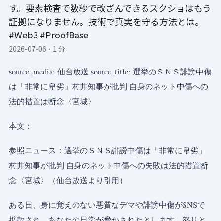
す。要素検査で数秒で改ざんできるスクショはもう
証拠になりません。技術で真実を守る方法とは。
#Web3 #ProofBase
2026-07-06
·
1 分
source_media: 仙台放送 source_title: 選挙のＳＮＳ誹謗中傷
は「非常に卑劣」村井知事が批判 自身のネット中傷への
法的措置は断念〈宮城〉
本文：
参照ニュース：選挙のＳＮＳ誹謗中傷は「非常に卑劣」
村井知事が批判 自身のネット中傷への失敗は法的措置断
念〈宮城〉（仙台放送より引用）
ある日、身に覚えのない悪質なデマや誹謗中傷がSNSで
拡散され、あなたの日常が脅かされたとします。怒りと