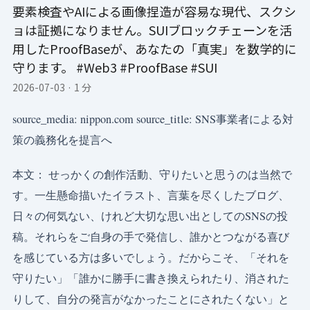
要素検査やAIによる画像捏造が容易な現代、スクシ
ョは証拠になりません。SUIブロックチェーンを活
用したProofBaseが、あなたの「真実」を数学的に
守ります。 #Web3 #ProofBase #SUI
2026-07-03
·
1 分
source_media: nippon.com source_title: SNS事業者による対
策の義務化を提言へ
本文： せっかくの創作活動、守りたいと思うのは当然で
す。一生懸命描いたイラスト、言葉を尽くしたブログ、
日々の何気ない、けれど大切な思い出としてのSNSの投
稿。それらをご自身の手で発信し、誰かとつながる喜び
を感じている方は多いでしょう。だからこそ、「それを
守りたい」「誰かに勝手に書き換えられたり、消された
りして、自分の発言がなかったことにされたくない」と