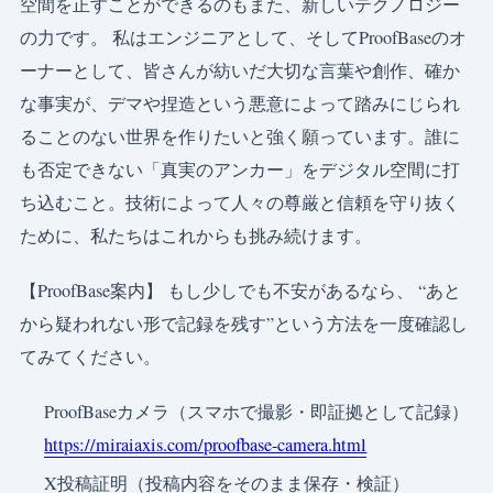
空間を正すことができるのもまた、新しいテクノロジー
の力です。 私はエンジニアとして、そしてProofBaseのオ
ーナーとして、皆さんが紡いだ大切な言葉や創作、確か
な事実が、デマや捏造という悪意によって踏みにじられ
ることのない世界を作りたいと強く願っています。誰に
も否定できない「真実のアンカー」をデジタル空間に打
ち込むこと。技術によって人々の尊厳と信頼を守り抜く
ために、私たちはこれからも挑み続けます。
【ProofBase案内】 もし少しでも不安があるなら、 “あと
から疑われない形で記録を残す”という方法を一度確認し
てみてください。
ProofBaseカメラ（スマホで撮影・即証拠として記録）
https://miraiaxis.com/proofbase-camera.html
X投稿証明（投稿内容をそのまま保存・検証）