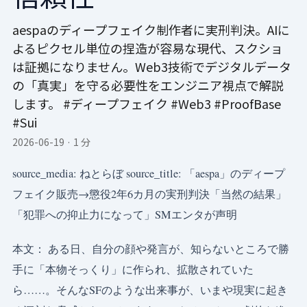
aespaのディープフェイク制作者に実刑判決。AIに
よるピクセル単位の捏造が容易な現代、スクショ
は証拠になりません。Web3技術でデジタルデータ
の「真実」を守る必要性をエンジニア視点で解説
します。 #ディープフェイク #Web3 #ProofBase
#Sui
2026-06-19
·
1 分
source_media: ねとらぼ source_title: 「aespa」のディープ
フェイク販売→懲役2年6カ月の実刑判決「当然の結果」
「犯罪への抑止力になって」SMエンタが声明
本文： ある日、自分の顔や発言が、知らないところで勝
手に「本物そっくり」に作られ、拡散されていた
ら……。そんなSFのような出来事が、いまや現実に起き