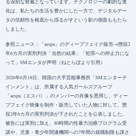
る深刻な脅威となっています。テクノロジーの劇的な進
化は、私たちの生活を豊かにした一方で、デジタルデー
タの信頼性を根底から揺るがすという影の側面ももたら
しました。
参照ニュース：「aespa」のディープフェイク販売→懲役2
年6カ月の実刑判決「当然の結果」「犯罪への抑止力にな
って」SMエンタが声明（ねとらぼより引用）
2026年6月18日、韓国の大手芸能事務所「SMエンターテ
インメント」は、所属する人気ガールズグループ
「aespa（エスパ）」のメンバーの肖像を悪用し、ディー
プフェイク映像を制作・販売していた人物に対して、懲
役2年6カ月の実刑判決が下されたことを公表しました。
被告には実刑に加え、80時間の性暴力治療プログラム受
講や、児童・青少年関連機関への7年間の就職制限も課さ