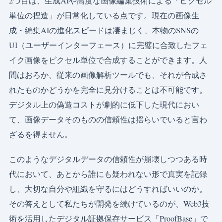
2つ目は、生成AIや高度な画像編集技術による「ピクセル
単位の捏造」が日常化している点です。現在の画像生
成・編集AIの進化スピードは凄まじく、本物のSNSの
UI（ユーザーインターフェース）に完璧に合致したフェ
イク画像をピクセル単位で合成することができます。人
間はおろか、従来の画像解析ツールでも、それが合成さ
れたものかどうかを完全に見分けることは不可能です。
デジタル上の偽造コストが劇的に低下した現代におい
て、画像データそのものの信頼性は揺らいでいると言わ
ざるを得ません。
このようなデジタルデータの信頼性が崩壊しつつある時
代において、あとから誰にも疑われない形で真実を記録
し、大切な自分や組織を守るにはどうすればいいのか。
その答えとして私たちが開発を続けているのが、Web3技
術を活用したデジタル証拠保存サービス「ProofBase」で