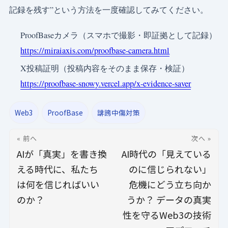
記録を残す”という方法を一度確認してみてください。
ProofBaseカメラ（スマホで撮影・即証拠として記録）
https://miraiaxis.com/proofbase-camera.html
X投稿証明（投稿内容をそのまま保存・検証）
https://proofbase-snowy.vercel.app/x-evidence-saver
Web3
ProofBase
誹謗中傷対策
« 前へ
次へ »
AIが「真実」を書き換
AI時代の「見えている
える時代に、私たち
のに信じられない」
は何を信じればいい
危機にどう立ち向か
のか？
うか？ データの真実
性を守るWeb3の技術