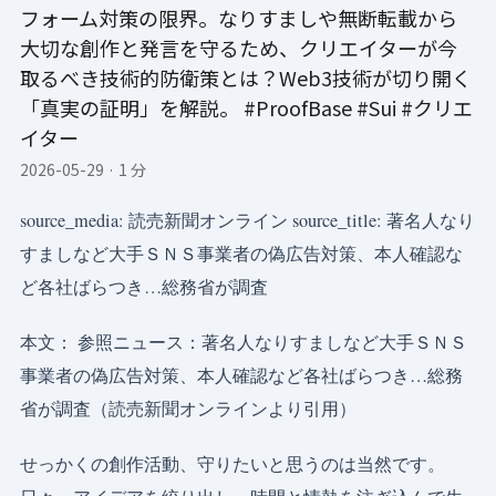
フォーム対策の限界。なりすましや無断転載から
大切な創作と発言を守るため、クリエイターが今
取るべき技術的防衛策とは？Web3技術が切り開く
「真実の証明」を解説。 #ProofBase #Sui #クリエ
イター
2026-05-29
·
1 分
source_media: 読売新聞オンライン source_title: 著名人なり
すましなど大手ＳＮＳ事業者の偽広告対策、本人確認な
ど各社ばらつき…総務省が調査
本文： 参照ニュース：著名人なりすましなど大手ＳＮＳ
事業者の偽広告対策、本人確認など各社ばらつき…総務
省が調査（読売新聞オンラインより引用）
せっかくの創作活動、守りたいと思うのは当然です。