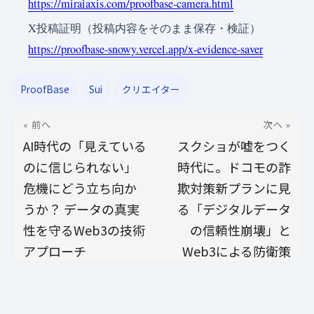
https://miraiaxis.com/proofbase-camera.html
X投稿証明（投稿内容をそのまま保存・検証）
https://proofbase-snowy.vercel.app/x-evidence-saver
ProofBase
Sui
クリエイター
« 前へ
次へ »
AI時代の「見えている
スクショが嘘をつく
のに信じられない」
時代に。ドコモの詐
危機にどう立ち向か
欺対策新プランに見
うか？ データの真実
る「デジタルデータ
性を守るWeb3の技術
の信頼性崩壊」と
アプローチ
Web3による防衛策