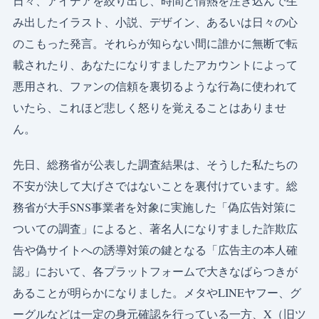
日々、アイデアを絞り出し、時間と情熱を注ぎ込んで生
み出したイラスト、小説、デザイン、あるいは日々の心
のこもった発言。それらが知らない間に誰かに無断で転
載されたり、あなたになりすましたアカウントによって
悪用され、ファンの信頼を裏切るような行為に使われて
いたら、これほど悲しく怒りを覚えることはありませ
ん。
先日、総務省が公表した調査結果は、そうした私たちの
不安が決して大げさではないことを裏付けています。総
務省が大手SNS事業者を対象に実施した「偽広告対策に
ついての調査」によると、著名人になりすました詐欺広
告や偽サイトへの誘導対策の鍵となる「広告主の本人確
認」において、各プラットフォームで大きなばらつきが
あることが明らかになりました。メタやLINEヤフー、グ
ーグルなどは一定の身元確認を行っている一方、X（旧ツ